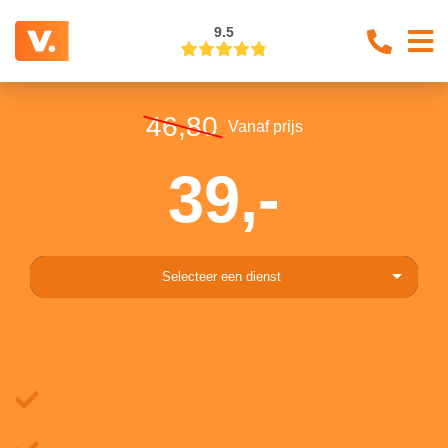
9.5
46,80
Vanaf prijs
39,-
Selecteer een dienst