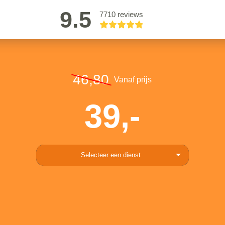
9.5
7710 reviews
46,80
Vanaf prijs
39,-
Selecteer een dienst