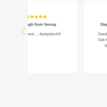
Harte from Utrecht
Previous
Super!