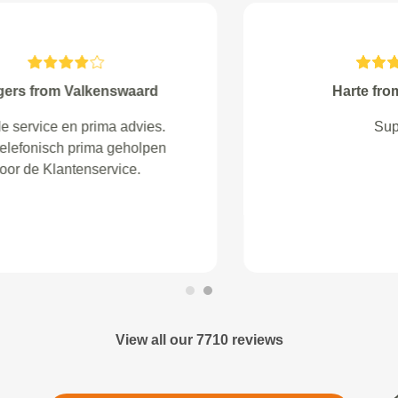
Filik from Nijmegen
Ik had antwoorden op alle mijn
vragen gekregen. Ik ben ook
ontzettend goed geholpen ook in
de garage waar mijn auto een
onderhoudsbuurt heeft gehad.
Goed service
View all our 7710 reviews