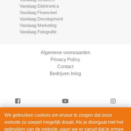
Vandaag Elektronica
Vandaag Financieel
Vandaag Development
Vandaag Marketing
Vandaag Fotografie
Algemene voorwaarden
Privacy Policy
Contact
Bedrijven Inlog
We gebruiken cookies om ervoor te zorgen dat onze
Vandaag Scooters is onderdeel van
website zo soepel mogelijk draait. Als je doorgaat met het
ServiceRight B.V. | KVK 90914872
gebruiken van de website, gaan we er vanuit dat je ermee