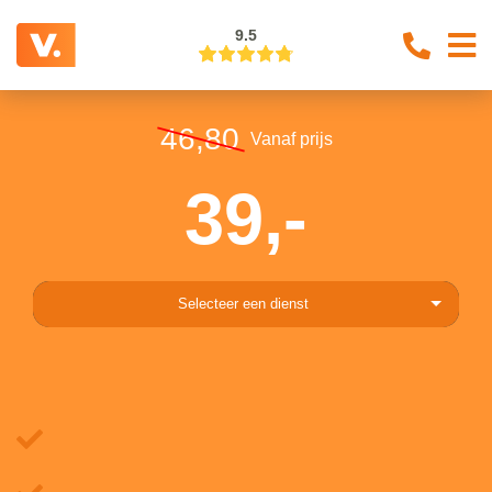
9.5
46,80
Vanaf prijs
39,-
Selecteer een dienst