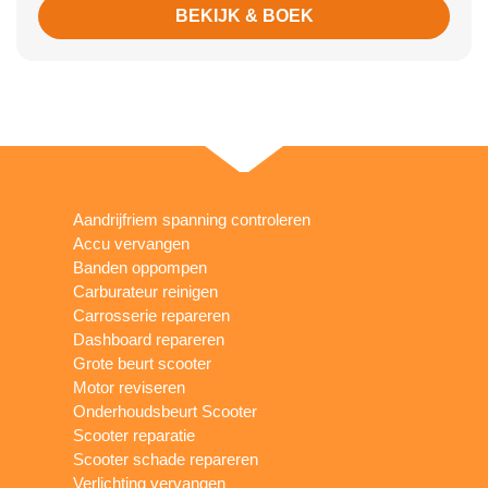
BEKIJK & BOEK
Aandrijfriem spanning controleren
Accu vervangen
Banden oppompen
Carburateur reinigen
Carrosserie repareren
Dashboard repareren
Grote beurt scooter
Motor reviseren
Onderhoudsbeurt Scooter
Scooter reparatie
Scooter schade repareren
Verlichting vervangen