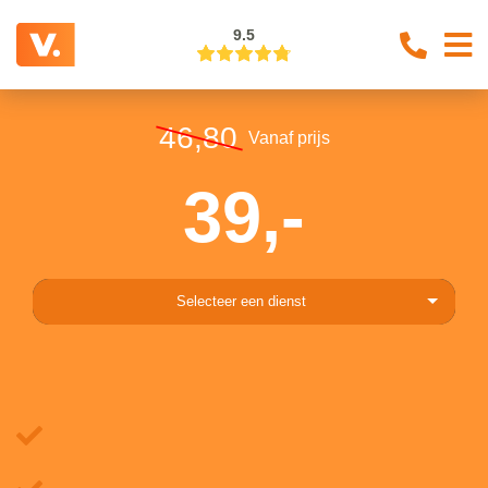
9.5
46,80
Vanaf prijs
39,-
Selecteer een dienst