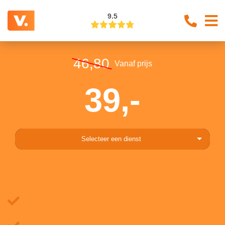
9.5
46,80
Vanaf prijs
39,-
Selecteer een dienst