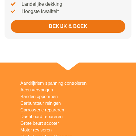
Landelijke dekking
Hoogste kwaliteit
BEKIJK & BOEK
Aandrijfriem spanning controleren
Accu vervangen
Banden oppompen
Carburateur reinigen
Carrosserie repareren
Dashboard repareren
Grote beurt scooter
Motor reviseren