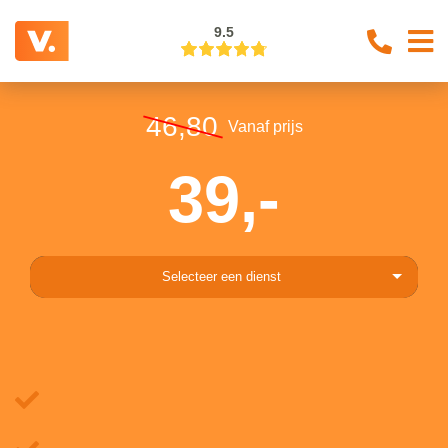
9.5
46,80
Vanaf prijs
39,-
Selecteer een dienst