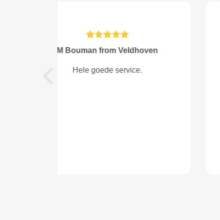
de Leeuwe from Spijkenisse
goed werk afgeleverd,
Previous
betrouwbaar.