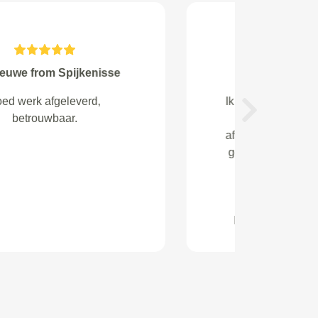
jan van beek from Best
goede service en communicatie.
Next
Komen afspraken na.