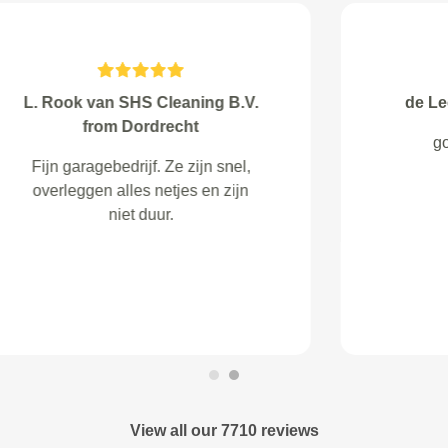
Snijders from Sappemeer
Ik ben zeer tevreden met de hele
werkwijze. Een dag voor de
afspraak is er telefonisch contact
geweest met de garage over de
preciese tijden. Op de
afgesproken tijd is de auto
gehaald en \'s middags weer
keurig op de oprit afgeleverd.
View all our 7710 reviews