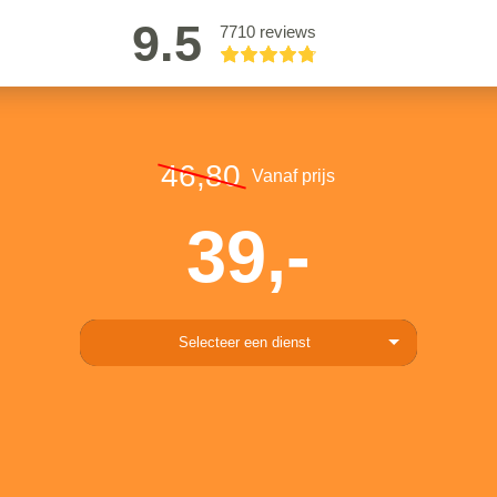
9.5
7710 reviews
46,80
Vanaf prijs
39,-
Selecteer een dienst