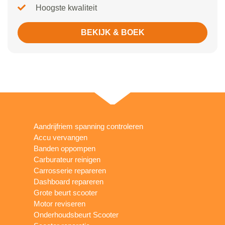
Hoogste kwaliteit
BEKIJK & BOEK
Aandrijfriem spanning controleren
Accu vervangen
Banden oppompen
Carburateur reinigen
Carrosserie repareren
Dashboard repareren
Grote beurt scooter
Motor reviseren
Onderhoudsbeurt Scooter