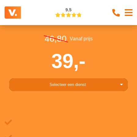
9.5
46,80
Vanaf prijs
39,-
Selecteer een dienst