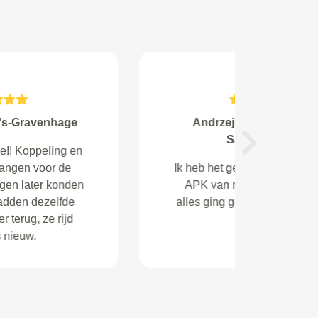
Pascal Lossie from
Next
Goede service, goed geholpen