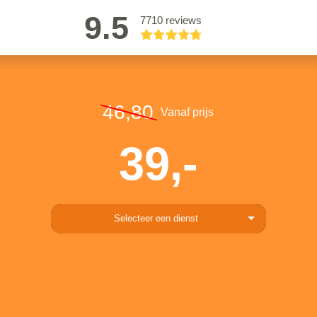
9.5
7710 reviews
46,80
Vanaf prijs
39,-
Selecteer een dienst