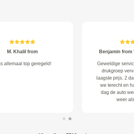
Andrzej Wroblewski from
Sassenheim
Ik heb het genoegen gehad om de
APK van mijn BMW te maken,
alles ging geweldig. Goed advies