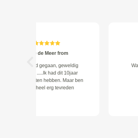
Benjamin from 's-Gravenhage
Previous
Geweldige service!! Koppeling en
drukgroep vervangen voor de
laagste prijs. 2 dagen later konden
we terecht en hadden dezelfde
dag de auto weer terug, ze rijd
weer als nieuw.