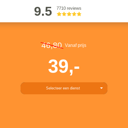
9.5
7710 reviews
46,80
Vanaf prijs
39,-
Selecteer een dienst