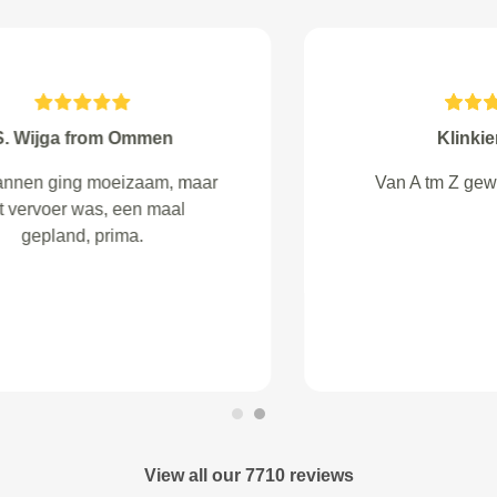
M. Verheus from Zoetermeer
De gene van de garage die alleen
van mijn afspraak af wist, was niet
aanwezig en kwam pas een uur
later aan. Wel vriendelijk
geholpen en schade meteen
verholpen aan mijn auto
uiteindelijk.
View all our 7710 reviews