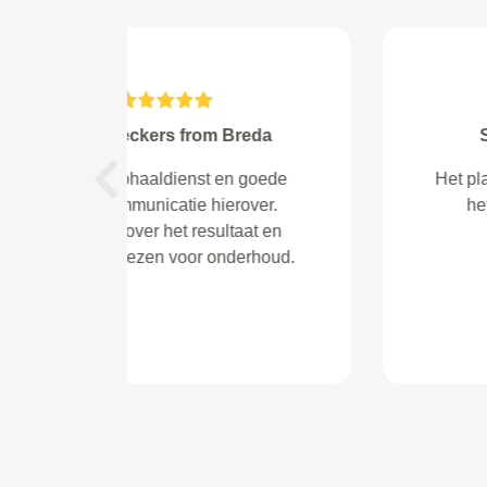
Klinkien from
Van A tm Z geweldige service.
Previous