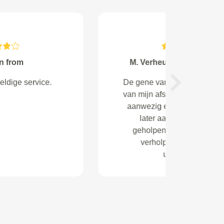
Corinne from Almere
Prima service, duidelijke
Next
prijsafspraak.