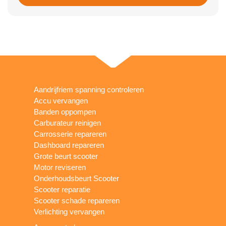
Aandrijfriem spanning controleren
Accu vervangen
Banden oppompen
Carburateur reinigen
Carrosserie repareren
Dashboard repareren
Grote beurt scooter
Motor reviseren
Onderhoudsbeurt Scooter
Scooter reparatie
Scooter schade repareren
Verlichting vervangen