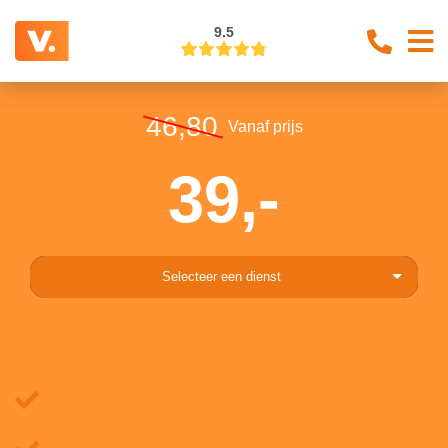
9.5
46,80
Vanaf prijs
39,-
Selecteer een dienst