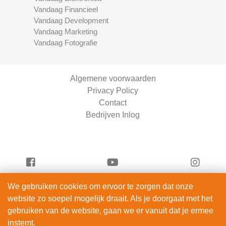
Vandaag Financieel
Vandaag Development
Vandaag Marketing
Vandaag Fotografie
Algemene voorwaarden
Privacy Policy
Contact
Bedrijven Inlog
We gebruiken cookies om ervoor te zorgen dat onze
Vandaag Scooters is onderdeel van
website zo soepel mogelijk draait. Als je doorgaat met het
ServiceRight B.V. | KVK 90914872
gebruiken van de website, gaan we er vanuit dat je ermee
© 2012 – 2026
instemt.