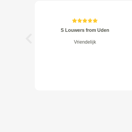
Van der Ploeg from
Kloosterburen
Previous
zeer tevreden.snelle service.erg
vriendelijk. maak er vast weer
gebruik van.