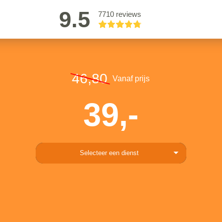
9.5
7710 reviews
46,80
Vanaf prijs
39,-
Selecteer een dienst