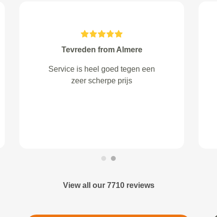
Rampersad from Rotterdam
stond in de aanbieding dat ik nog
een vakantie tegoed bon zou
ontvangen, helaas niets gezien
View all our 7710 reviews