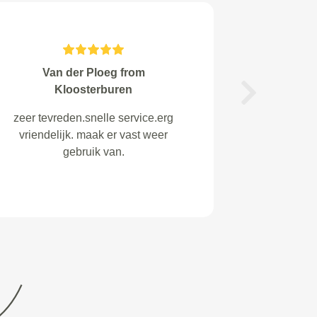
Pam Foma from Amsterdam
Next
`Goede prijs, goede service. Mijn
auto werd netjes opgehaald en is
goed nagekeken en zelfs
schoongemaakt waarna hij weer
teruggebracht werd. En dat voor
een prima prijs.