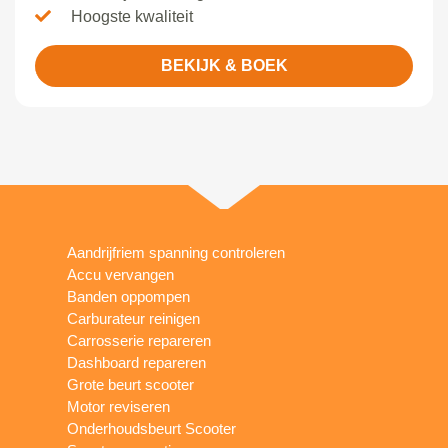
Hoogste kwaliteit
BEKIJK & BOEK
Aandrijfriem spanning controleren
Accu vervangen
Banden oppompen
Carburateur reinigen
Carrosserie repareren
Dashboard repareren
Grote beurt scooter
Motor reviseren
Onderhoudsbeurt Scooter