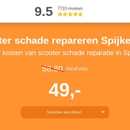
9.5
7710 reviews
er schade repareren Spijk
e kosten van scooter schade reparatie in Sp
58,80
Vanaf prijs
49,-
Selecteer een dienst