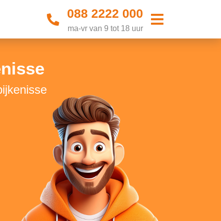
088 2222 000
ma-vr van 9 tot 18 uur
enisse
ijkenisse