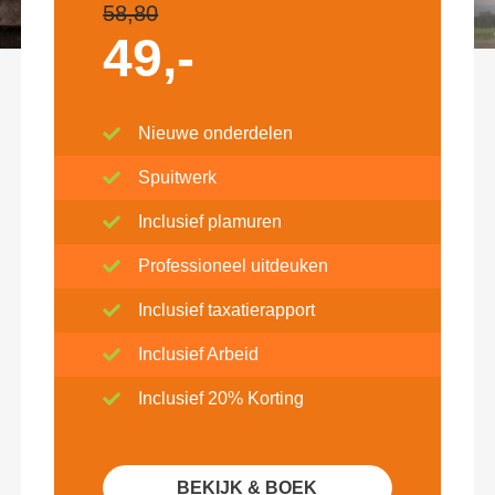
58,80
49,-
Nieuwe onderdelen
Spuitwerk
Inclusief plamuren
Professioneel uitdeuken
Inclusief taxatierapport
Inclusief Arbeid
Inclusief 20% Korting
BEKIJK & BOEK