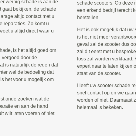
f er weinig schade is aan de
schade scooters. Op deze m
ed gaat bekijken, de schade
een erkend bedrijf terecht 
 garage altijd contact met u
herstellen.
 reparaties. Zo komt u
Het is ook mogelijk dat uw s
eet u altijd direct waar u
is het niet meer verantwoor
geval zal de scooter dus o
ade, is het altijd goed om
zal dit eerst met u besproke
n vergoed door de
loss zal worden verklaard. H
at is natuurlijk de reden dat
expert naar te laten kijke
chter wel de bedoeling dat
staat van de scooter.
 is het voor u mogelijk om
Heeft uw scooter schade re
snel contact op en we gaan 
erst onderzoeken wat de
worden of niet. Daarnaast 
paratie en aan de hand
helemaal is bekeken.
 wilt laten voeren of niet.