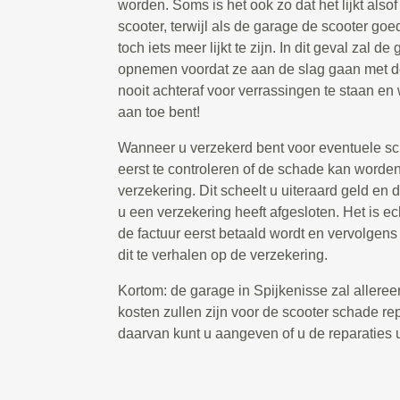
worden. Soms is het ook zo dat het lijkt also
scooter, terwijl als de garage de scooter go
toch iets meer lijkt te zijn. In dit geval zal de
opnemen voordat ze aan de slag gaan met de
nooit achteraf voor verrassingen te staan en w
aan toe bent!
Wanneer u verzekerd bent voor eventuele sch
eerst te controleren of de schade kan worde
verzekering. Dit scheelt u uiteraard geld en d
u een verzekering heeft afgesloten. Het is e
de factuur eerst betaald wordt en vervolgens
dit te verhalen op de verzekering.
Kortom: de garage in Spijkenisse zal allere
kosten zullen zijn voor de scooter schade re
daarvan kunt u aangeven of u de reparaties uit