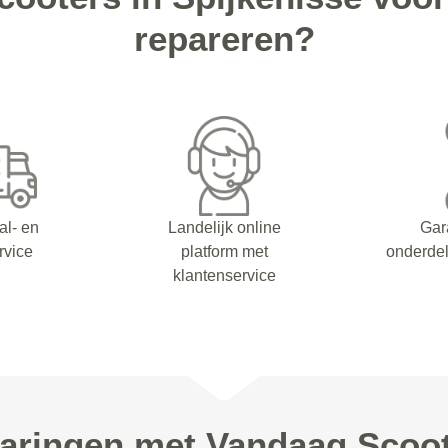
repareren?
al- en
Landelijk online
Gar
rvice
platform met
onderdel
klantenservice
aringen met Vandaag Scoo