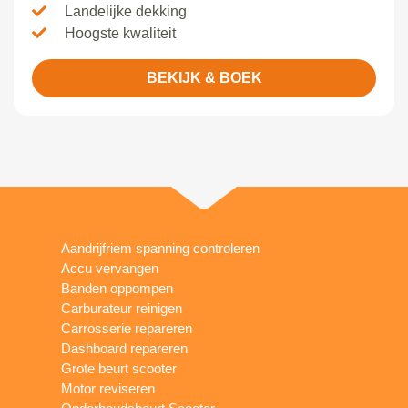
Landelijke dekking
Hoogste kwaliteit
BEKIJK & BOEK
Aandrijfriem spanning controleren
Accu vervangen
Banden oppompen
Carburateur reinigen
Carrosserie repareren
Dashboard repareren
Grote beurt scooter
Motor reviseren