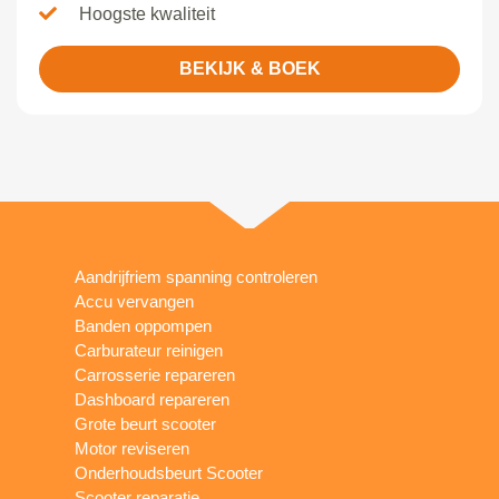
Hoogste kwaliteit
BEKIJK & BOEK
Aandrijfriem spanning controleren
Accu vervangen
Banden oppompen
Carburateur reinigen
Carrosserie repareren
Dashboard repareren
Grote beurt scooter
Motor reviseren
Onderhoudsbeurt Scooter
Scooter reparatie