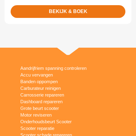
BEKIJK & BOEK
Aandrijfriem spanning controleren
Accu vervangen
Banden oppompen
Carburateur reinigen
Carrosserie repareren
Dashboard repareren
Grote beurt scooter
Motor reviseren
Onderhoudsbeurt Scooter
Scooter reparatie
Scooter schade repareren