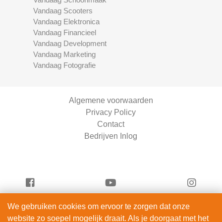
Vandaag Scooters
Vandaag Elektronica
Vandaag Financieel
Vandaag Development
Vandaag Marketing
Vandaag Fotografie
Algemene voorwaarden
Privacy Policy
Contact
Bedrijven Inlog
We gebruiken cookies om ervoor te zorgen dat onze
Vandaag Scooters is onderdeel van
website zo soepel mogelijk draait. Als je doorgaat met het