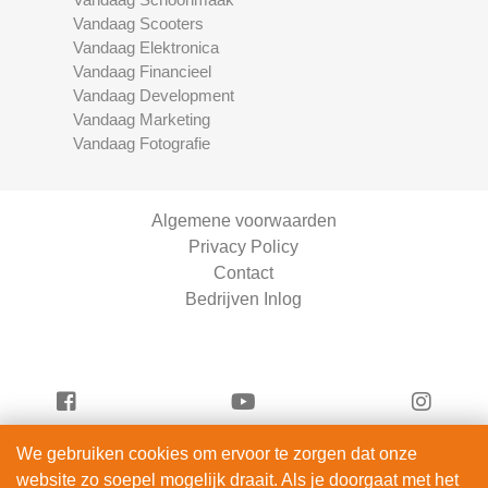
Vandaag Scooters
Vandaag Elektronica
Vandaag Financieel
Vandaag Development
Vandaag Marketing
Vandaag Fotografie
Algemene voorwaarden
Privacy Policy
Contact
Bedrijven Inlog
We gebruiken cookies om ervoor te zorgen dat onze
Vandaag Scooters is onderdeel van
website zo soepel mogelijk draait. Als je doorgaat met het