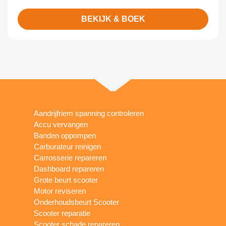
BEKIJK & BOEK
Aandrijfriem spanning controleren
Accu vervangen
Banden oppompen
Carburateur reinigen
Carrosserie repareren
Dashboard repareren
Grote beurt scooter
Motor reviseren
Onderhoudsbeurt Scooter
Scooter reparatie
Scooter schade repareren