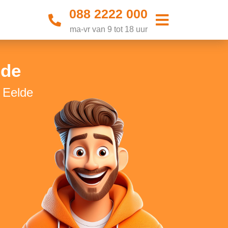
088 2222 000
ma-vr van 9 tot 18 uur
lde
n Eelde