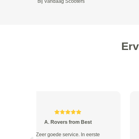
bij Vandaag Scooters
Erv
DAVIBI from Rotterdam
Pakket werd rond afgesproken tijd