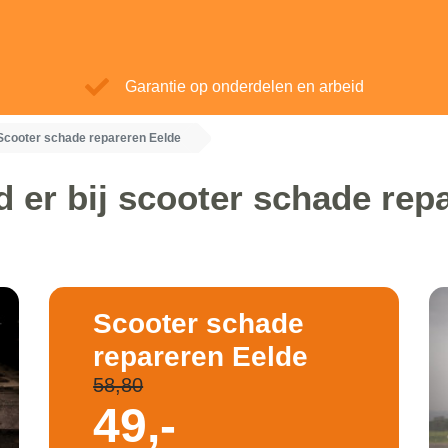
Garantie op onderdelen en arbeid
Scooter schade repareren Eelde
 er bij scooter schade rep
Scooter schade
repareren Eelde
58,80
49,-