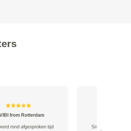
ters
Eddy from
Perfecte partner die ons heeft