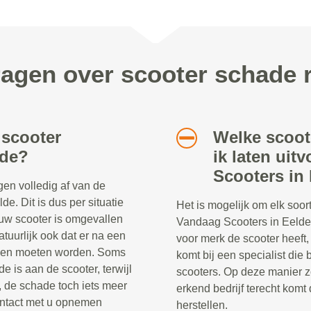
ragen over scooter schade 
 scooter
Welke scoot
lde?
ik laten uit
Scooters in
en volledig af van de
e. Dit is dus per situatie
Het is mogelijk om elk soort
t uw scooter is omgevallen
Vandaag Scooters in Eelde.
tuurlijk ook dat er na een
voor merk de scooter heeft,
ngen moeten worden. Soms
komt bij een specialist di
de is aan de scooter, terwijl
scooters. Op deze manier z
, de schade toch iets meer
erkend bedrijf terecht komt
d contact met u opnemen
herstellen.