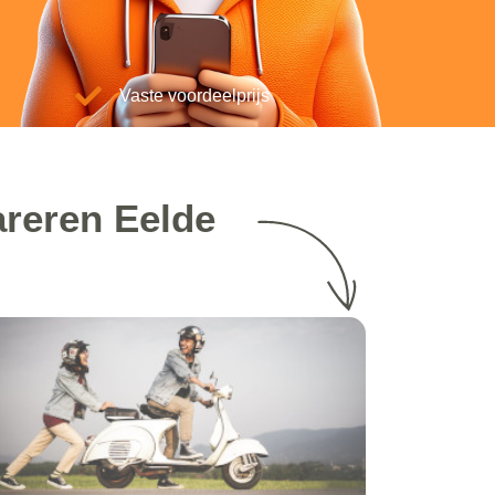
Vaste voordeelprijs
areren Eelde