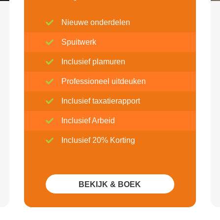
Nieuwe onderdelen
Spuitwerk
Inclusief plamuren
Professioneel uitdeuken
Inclusief taxatierapport
Inclusief Arbeid
Inclusief 20% Korting
BEKIJK & BOEK