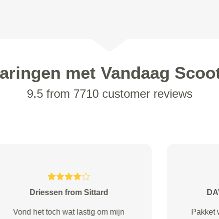
aringen met Vandaag Scoo
9.5 from 7710 customer reviews
V. Gadet from Eindhoven
Snel geholpen, de filter moest wel