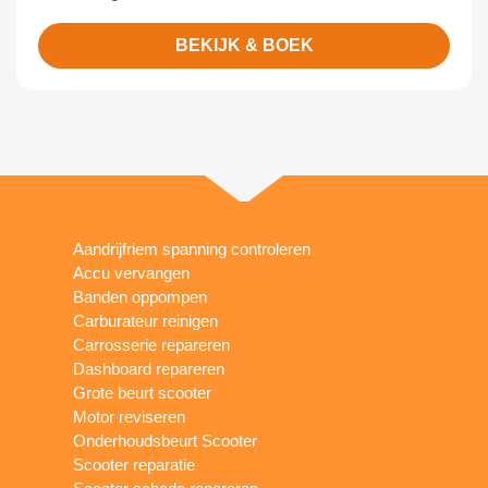
BEKIJK & BOEK
Aandrijfriem spanning controleren
Accu vervangen
Banden oppompen
Carburateur reinigen
Carrosserie repareren
Dashboard repareren
Grote beurt scooter
Motor reviseren
Onderhoudsbeurt Scooter
Scooter reparatie