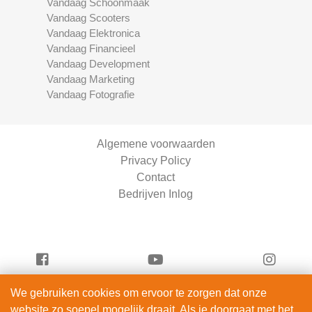
Vandaag Schoonmaak
Vandaag Scooters
Vandaag Elektronica
Vandaag Financieel
Vandaag Development
Vandaag Marketing
Vandaag Fotografie
Algemene voorwaarden
Privacy Policy
Contact
Bedrijven Inlog
We gebruiken cookies om ervoor te zorgen dat onze
Vandaag Scooters is onderdeel van
website zo soepel mogelijk draait. Als je doorgaat met het