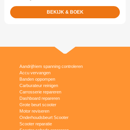
BEKIJK & BOEK
Aandrijfriem spanning controleren
Accu vervangen
Banden oppompen
Carburateur reinigen
Carrosserie repareren
Dashboard repareren
Grote beurt scooter
Motor reviseren
Onderhoudsbeurt Scooter
Scooter reparatie