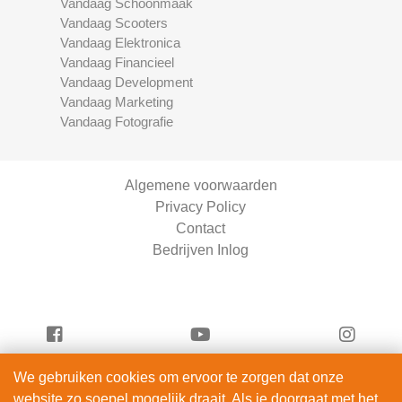
Vandaag Schoonmaak
Vandaag Scooters
Vandaag Elektronica
Vandaag Financieel
Vandaag Development
Vandaag Marketing
Vandaag Fotografie
Algemene voorwaarden
Privacy Policy
Contact
Bedrijven Inlog
We gebruiken cookies om ervoor te zorgen dat onze
Vandaag Scooters is onderdeel van
website zo soepel mogelijk draait. Als je doorgaat met het