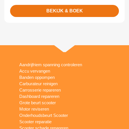
BEKIJK & BOEK
Aandrijfriem spanning controleren
Accu vervangen
Banden oppompen
Carburateur reinigen
Carrosserie repareren
Dashboard repareren
Grote beurt scooter
Motor reviseren
Onderhoudsbeurt Scooter
Scooter reparatie
Scooter schade repareren