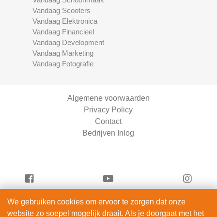
Vandaag Scooters
Vandaag Elektronica
Vandaag Financieel
Vandaag Development
Vandaag Marketing
Vandaag Fotografie
Algemene voorwaarden
Privacy Policy
Contact
Bedrijven Inlog
We gebruiken cookies om ervoor te zorgen dat onze
Vandaag Scooters is onderdeel van
website zo soepel mogelijk draait. Als je doorgaat met het