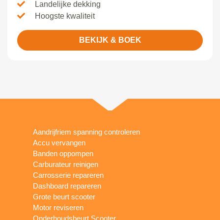
Landelijke dekking
Hoogste kwaliteit
BEKIJK & BOEK
Aandrijfriem spanning controleren
Accu vervangen
Banden oppompen
Carburateur reinigen
Carrosserie repareren
Dashboard repareren
Grote beurt scooter
Motor reviseren
Onderhoudsbeurt Scooter