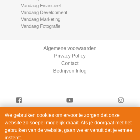
Vandaag Financieel
Vandaag Development
Vandaag Marketing
Vandaag Fotografie
Algemene voorwaarden
Privacy Policy
Contact
Bedrijven Inlog
We gebruiken cookies om ervoor te zorgen dat onze
Vandaag Scooters is onderdeel van
website zo soepel mogelijk draait. Als je doorgaat met het
ServiceRight B.V. | KVK 90914872
gebruiken van de website, gaan we er vanuit dat je ermee
© 2012 – 2026
instemt.