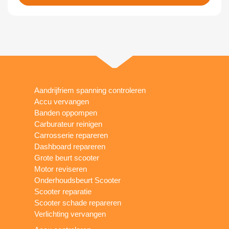
Aandrijfriem spanning controleren
Accu vervangen
Banden oppompen
Carburateur reinigen
Carrosserie repareren
Dashboard repareren
Grote beurt scooter
Motor reviseren
Onderhoudsbeurt Scooter
Scooter reparatie
Scooter schade repareren
Verlichting vervangen