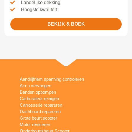
Landelijke dekking
Hoogste kwaliteit
BEKIJK & BOEK
Aandrijfriem spanning controleren
Accu vervangen
Banden oppompen
Carburateur reinigen
Carrosserie repareren
Dashboard repareren
Grote beurt scooter
Motor reviseren
Onderhoudsbeurt Scooter