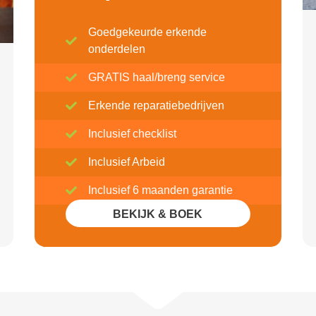
Goedgekeurde erkende
onderdelen
GRATIS haal/breng service
Erkende reparatiebedrijven
Inclusief checklist
Inclusief Arbeid
Inclusief 6 maanden garantie
BEKIJK & BOEK
Inclusief 20% Korting