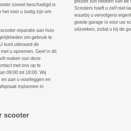
plezier zult hebben van de
ooter zoveel beschadigd is
Scooters hoeft u zelf niet 
n het voor u lastig zijn om
waarbij u vervolgens eigenl
goede garage is voor uw sco
uitzoeken, zodat u bij de g
cooter reparatie aan huis
gelijkheden om gebruik te
U kunt uiteraard de
 met u opnemen. Geef in dit
wilt maken van deze
ontact met ons op te
n 09:00 tot 18:00. Wij
n en aan u voorleggen en
afspraak inplannen in
r scooter