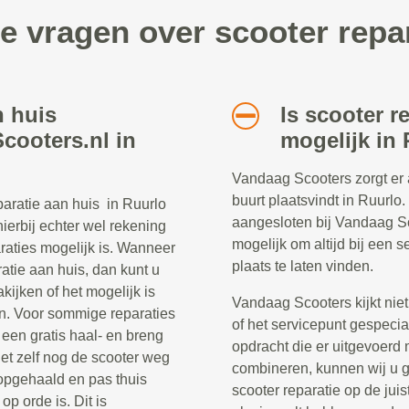
e vragen over scooter repa
n huis
Is scooter r
cooters.nl in
mogelijk in
Vandaag Scooters zorgt er al
buurt plaatsvindt in Ruurlo.
paratie aan huis in Ruurlo
aangesloten bij Vandaag Sc
ierbij echter wel rekening
mogelijk om altijd bij een 
raties mogelijk is. Wanneer
plaats te laten vinden.
atie aan huis, dan kunt u
kijken of het mogelijk is
Vandaag Scooters kijkt niet
en. Voor sommige reparaties
of het servicepunt gespecial
een gratis haal- en breng
opdracht die er uitgevoerd
niet zelf nog de scooter weg
combineren, kunnen wij u g
opgehaald en pas thuis
scooter reparatie op de jui
p orde is. Dit is