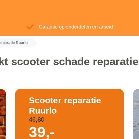
Garantie op onderdelen en arbeid
reparatie Ruurlo
t scooter schade reparati
Scooter reparatie
Ruurlo
46,80
39,-