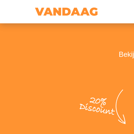
Beki
20%
Discount