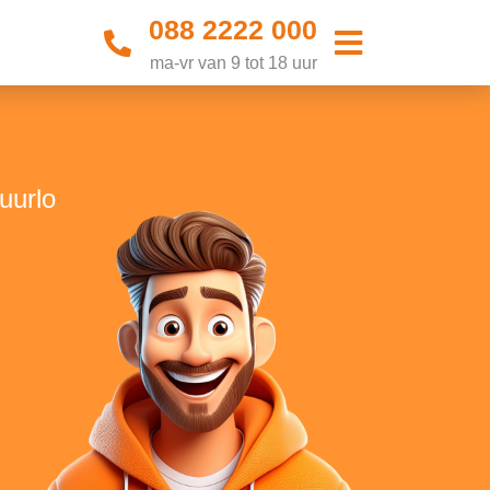
088 2222 000
ma-vr van 9 tot 18 uur
uurlo