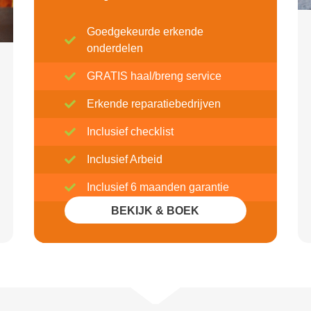
Goedgekeurde erkende
onderdelen
GRATIS haal/breng service
Erkende reparatiebedrijven
Inclusief checklist
Inclusief Arbeid
Inclusief 6 maanden garantie
BEKIJK & BOEK
Inclusief 20% Korting