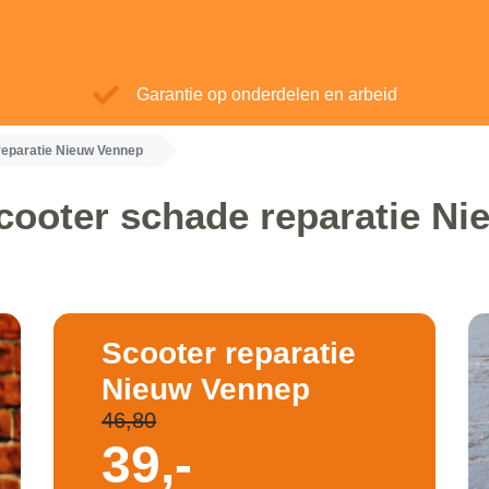
Garantie op onderdelen en arbeid
reparatie Nieuw Vennep
cooter schade reparatie N
Scooter reparatie
Nieuw Vennep
46,80
39,-