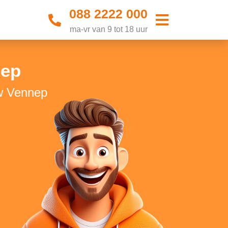
088 2222 000
ma-vr van 9 tot 18 uur
nep
uw Vennep