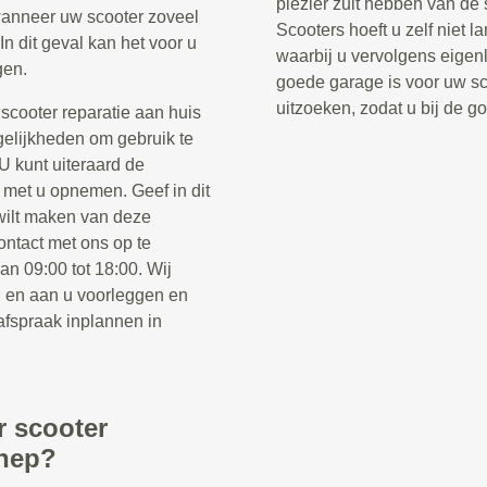
plezier zult hebben van de
 wanneer uw scooter zoveel
Scooters hoeft u zelf niet 
In dit geval kan het voor u
waarbij u vervolgens eigenl
gen.
goede garage is voor uw sco
uitzoeken, zodat u bij de 
cooter reparatie aan huis
gelijkheden om gebruik te
U kunt uiteraard de
 met u opnemen. Geef in dit
wilt maken van deze
ontact met ons op te
n 09:00 tot 18:00. Wij
n en aan u voorleggen en
afspraak inplannen in
r scooter
nnep?