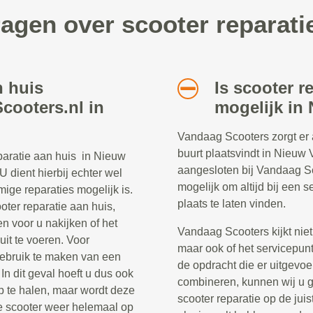
ragen over scooter reparat
n huis
Is scooter r
cooters.nl in
mogelijk in
Vandaag Scooters zorgt er al
buurt plaatsvindt in Nieuw 
paratie aan huis in Nieuw
aangesloten bij Vandaag Sc
 dient hierbij echter wel
mogelijk om altijd bij een 
mige reparaties mogelijk is.
plaats te laten vinden.
ter reparatie aan huis,
n voor u nakijken of het
Vandaag Scooters kijkt nie
uit te voeren. Voor
maar ook of het servicepunt
gebruik te maken van een
de opdracht die er uitgevo
In dit geval hoeft u dus ook
combineren, kunnen wij u g
p te halen, maar wordt deze
scooter reparatie op de jui
e scooter weer helemaal op