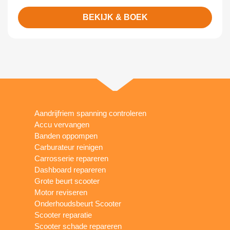
BEKIJK & BOEK
Aandrijfriem spanning controleren
Accu vervangen
Banden oppompen
Carburateur reinigen
Carrosserie repareren
Dashboard repareren
Grote beurt scooter
Motor reviseren
Onderhoudsbeurt Scooter
Scooter reparatie
Scooter schade repareren