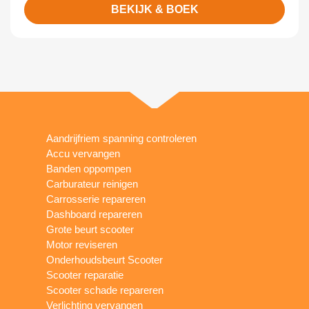
BEKIJK & BOEK
Aandrijfriem spanning controleren
Accu vervangen
Banden oppompen
Carburateur reinigen
Carrosserie repareren
Dashboard repareren
Grote beurt scooter
Motor reviseren
Onderhoudsbeurt Scooter
Scooter reparatie
Scooter schade repareren
Verlichting vervangen