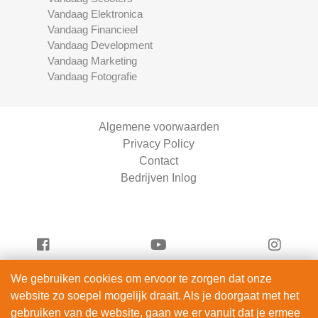
Vandaag Elektronica
Vandaag Financieel
Vandaag Development
Vandaag Marketing
Vandaag Fotografie
Algemene voorwaarden
Privacy Policy
Contact
Bedrijven Inlog
We gebruiken cookies om ervoor te zorgen dat onze
Vandaag Scooters is onderdeel van
website zo soepel mogelijk draait. Als je doorgaat met het
ServiceRight B.V. | KVK 90914872
gebruiken van de website, gaan we er vanuit dat je ermee