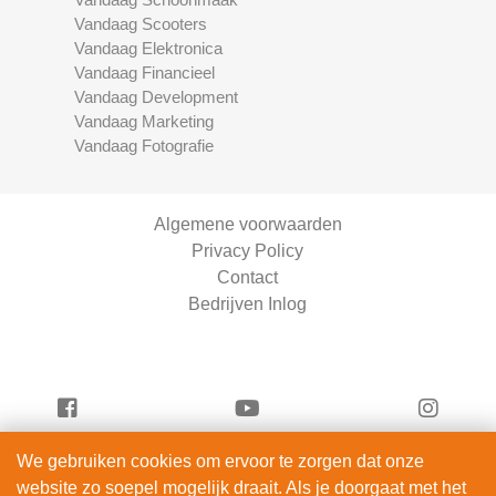
Vandaag Scooters
Vandaag Elektronica
Vandaag Financieel
Vandaag Development
Vandaag Marketing
Vandaag Fotografie
Algemene voorwaarden
Privacy Policy
Contact
Bedrijven Inlog
We gebruiken cookies om ervoor te zorgen dat onze
Vandaag Scooters is onderdeel van
website zo soepel mogelijk draait. Als je doorgaat met het