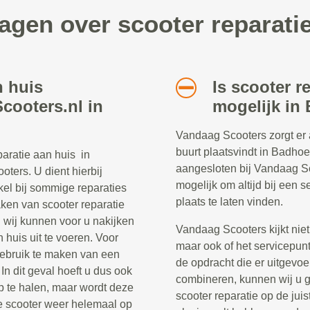
ragen over scooter reparat
n huis
Is scooter r
cooters.nl in
mogelijk in
Vandaag Scooters zorgt er al
buurt plaatsvindt in Badhoe
paratie aan huis in
aangesloten bij Vandaag Sc
ters. U dient hierbij
mogelijk om altijd bij een 
kel bij sommige reparaties
plaats te laten vinden.
aken van scooter reparatie
n wij kunnen voor u nakijken
Vandaag Scooters kijkt nie
 huis uit te voeren. Voor
maar ook of het servicepunt
gebruik te maken van een
de opdracht die er uitgevo
In dit geval hoeft u dus ook
combineren, kunnen wij u g
p te halen, maar wordt deze
scooter reparatie op de jui
e scooter weer helemaal op