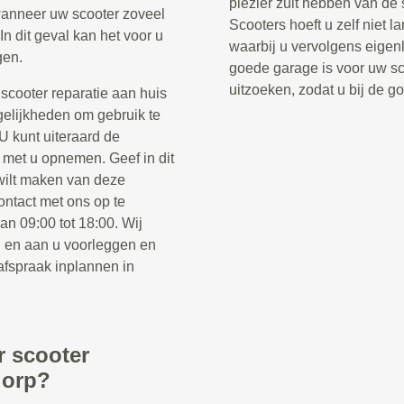
plezier zult hebben van de
 wanneer uw scooter zoveel
Scooters hoeft u zelf niet 
In dit geval kan het voor u
waarbij u vervolgens eigenl
gen.
goede garage is voor uw sco
uitzoeken, zodat u bij de 
cooter reparatie aan huis
gelijkheden om gebruik te
U kunt uiteraard de
 met u opnemen. Geef in dit
wilt maken van deze
ontact met ons op te
n 09:00 tot 18:00. Wij
n en aan u voorleggen en
afspraak inplannen in
r scooter
dorp?