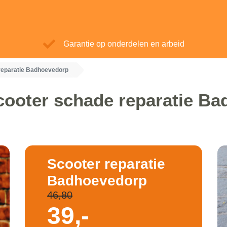
Garantie op onderdelen en arbeid
reparatie Badhoevedorp
cooter schade reparatie B
Scooter reparatie
Badhoevedorp
46,80
39,-