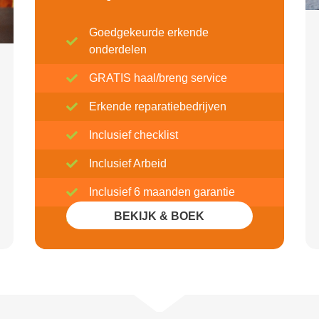
Goedgekeurde erkende
onderdelen
GRATIS haal/breng service
Erkende reparatiebedrijven
Inclusief checklist
Inclusief Arbeid
Inclusief 6 maanden garantie
BEKIJK & BOEK
Inclusief 20% Korting