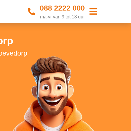
088 2222 000
ma-vr van 9 tot 18 uur
orp
hoevedorp