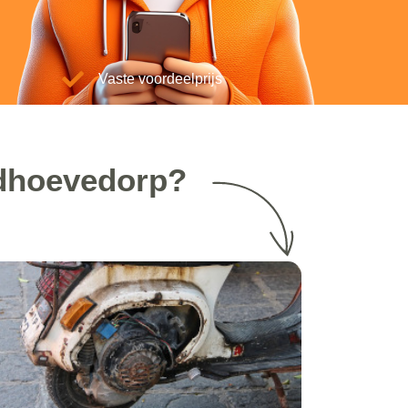
Vaste voordeelprijs
adhoevedorp?