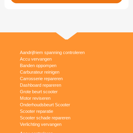
Aandrijfriem spanning controleren
Accu vervangen
Banden oppompen
Carburateur reinigen
Carrosserie repareren
Dashboard repareren
Grote beurt scooter
Motor reviseren
Onderhoudsbeurt Scooter
Scooter reparatie
Scooter schade repareren
Verlichting vervangen