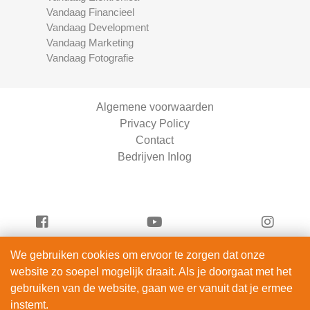
Vandaag Financieel
Vandaag Development
Vandaag Marketing
Vandaag Fotografie
Algemene voorwaarden
Privacy Policy
Contact
Bedrijven Inlog
We gebruiken cookies om ervoor te zorgen dat onze
Vandaag Scooters is onderdeel van
website zo soepel mogelijk draait. Als je doorgaat met het
ServiceRight B.V. | KVK 90914872
gebruiken van de website, gaan we er vanuit dat je ermee
© 2012 – 2026
instemt.