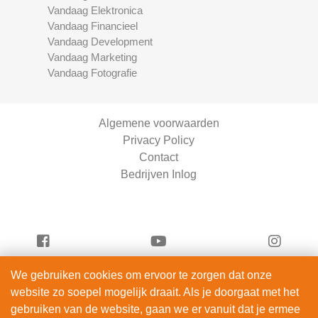
Vandaag Elektronica
Vandaag Financieel
Vandaag Development
Vandaag Marketing
Vandaag Fotografie
Algemene voorwaarden
Privacy Policy
Contact
Bedrijven Inlog
We gebruiken cookies om ervoor te zorgen dat onze
Vandaag Scooters is onderdeel van
website zo soepel mogelijk draait. Als je doorgaat met het
ServiceRight B.V. | KVK 90914872
gebruiken van de website, gaan we er vanuit dat je ermee