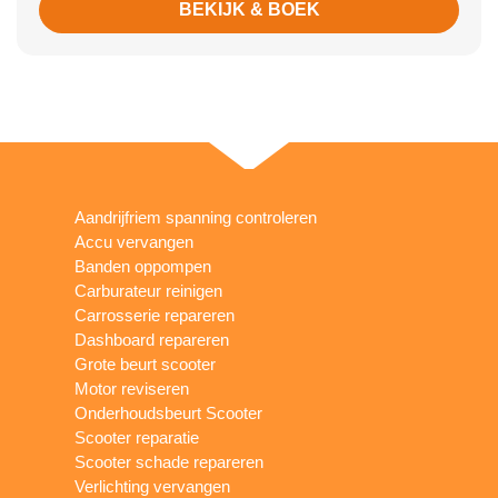
BEKIJK & BOEK
Aandrijfriem spanning controleren
Accu vervangen
Banden oppompen
Carburateur reinigen
Carrosserie repareren
Dashboard repareren
Grote beurt scooter
Motor reviseren
Onderhoudsbeurt Scooter
Scooter reparatie
Scooter schade repareren
Verlichting vervangen