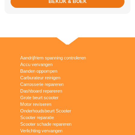
BEKIJK & BOEK
Aandrijfriem spanning controleren
Accu vervangen
Banden oppompen
Carburateur reinigen
Carrosserie repareren
Dashboard repareren
Grote beurt scooter
Motor reviseren
Onderhoudsbeurt Scooter
Scooter reparatie
Scooter schade repareren
Verlichting vervangen