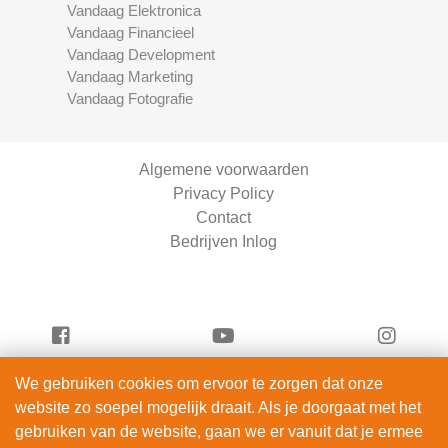
Vandaag Elektronica
Vandaag Financieel
Vandaag Development
Vandaag Marketing
Vandaag Fotografie
Algemene voorwaarden
Privacy Policy
Contact
Bedrijven Inlog
We gebruiken cookies om ervoor te zorgen dat onze
Vandaag Scooters is onderdeel van
website zo soepel mogelijk draait. Als je doorgaat met het
ServiceRight B.V. | KVK 90914872
gebruiken van de website, gaan we er vanuit dat je ermee