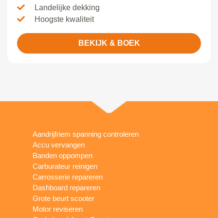
Landelijke dekking
Hoogste kwaliteit
BEKIJK & BOEK
Aandrijfriem spanning controleren
Accu vervangen
Banden oppompen
Carburateur reinigen
Carrosserie repareren
Dashboard repareren
Grote beurt scooter
Motor reviseren