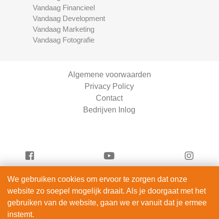
Vandaag Financieel
Vandaag Development
Vandaag Marketing
Vandaag Fotografie
Algemene voorwaarden
Privacy Policy
Contact
Bedrijven Inlog
We gebruiken cookies om ervoor te zorgen dat onze
Vandaag Scooters is onderdeel van
website zo soepel mogelijk draait. Als je doorgaat met het
ServiceRight B.V. | KVK 90914872
gebruiken van de website, gaan we er vanuit dat je ermee
© 2012 – 2026
instemt.