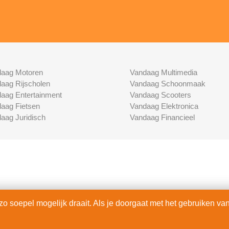
aag Motoren
Vandaag Multimedia
aag Rijscholen
Vandaag Schoonmaak
aag Entertainment
Vandaag Scooters
aag Fietsen
Vandaag Elektronica
aag Juridisch
Vandaag Financieel
 soepel mogelijk draait. Als je doorgaat met het gebruiken van