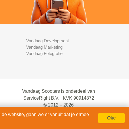
Vandaag Development
Vandaag Marketing
Vandaag Fotografie
Vandaag Scooters is onderdeel van
ServiceRight B.V. | KVK 90914872
© 2012 – 2026
alle rechten voorbehouden.
 de website, gaan we er vanuit dat je ermee
Oke