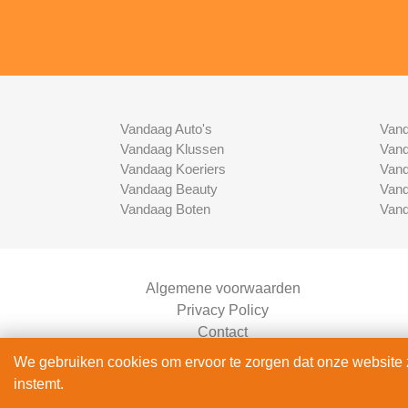
Vandaag Auto's
Vand
Vandaag Klussen
Vand
Vandaag Koeriers
Vand
Vandaag Beauty
Vand
Vandaag Boten
Vand
Algemene voorwaarden
Privacy Policy
Contact
Bedrijven Inlog
We gebruiken cookies om ervoor te zorgen dat onze website zo
instemt.