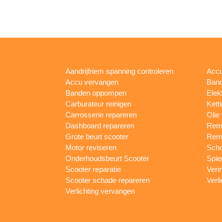
Aandrijfriem spanning controleren
Accu
Accu vervangen
Band
Banden oppompen
Elek
Carburateur reinigen
Kett
Carrosserie repareren
Olie
Dashboard repareren
Remm
Grote beurt scooter
Rem
Motor reviseren
Sch
Onderhoudsbeurt Scooter
Spie
Scooter reparatie
Veri
Scooter schade repareren
Verl
Verlichting vervangen