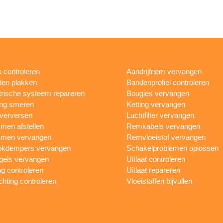
 controleren
Aandrijfriem vervangen
en plakken
Bandenprofiel controleren
trische systeem repareren
Bougies vervangen
ing smeren
Ketting vervangen
 verversen
Luchtfilter vervangen
en afstellen
Remkabels vervangen
men vervangen
Remvloeistof vervangen
okdempers vervangen
Schakelproblemen oplossen
gels vervangen
Uitlaat controleren
ng controleren
Uitlaat repareren
ichting controleren
Vloeistoffen bijvullen