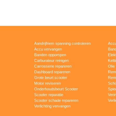
Aandrijfriem spanning controleren
Accu
Accu vervangen
Band
Banden oppompen
Elek
Carburateur reinigen
Kett
Carrosserie repareren
Olie
Dashboard repareren
Remm
Grote beurt scooter
Rem
Motor reviseren
Sch
Onderhoudsbeurt Scooter
Spie
Scooter reparatie
Veri
Scooter schade repareren
Verl
Verlichting vervangen