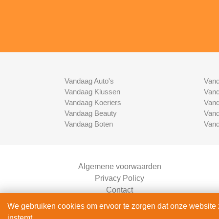
Vandaag Auto's
Vand
Vandaag Klussen
Vand
Vandaag Koeriers
Vand
Vandaag Beauty
Vand
Vandaag Boten
Vand
Algemene voorwaarden
Privacy Policy
Contact
Bedrijven Inlog
We gebruiken cookies om ervoor te zorgen dat onze website zo
instemt.