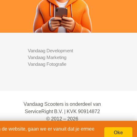
Vandaag Development
Vandaag Marketing
Vandaag Fotografie
Vandaag Scooters is onderdeel van
ServiceRight B.V. | KVK 90914872
© 2012 – 2026
alle rechten voorbehouden.
 de website, gaan we er vanuit dat je ermee
Oke