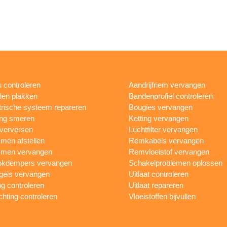
 controleren
Aandrijfriem vervangen
en plakken
Bandenprofiel controleren
trische systeem repareren
Bougies vervangen
ing smeren
Ketting vervangen
 verversen
Luchtfilter vervangen
en afstellen
Remkabels vervangen
men vervangen
Remvloeistof vervangen
okdempers vervangen
Schakelproblemen oplossen
gels vervangen
Uitlaat controleren
ng controleren
Uitlaat repareren
ichting controleren
Vloeistoffen bijvullen