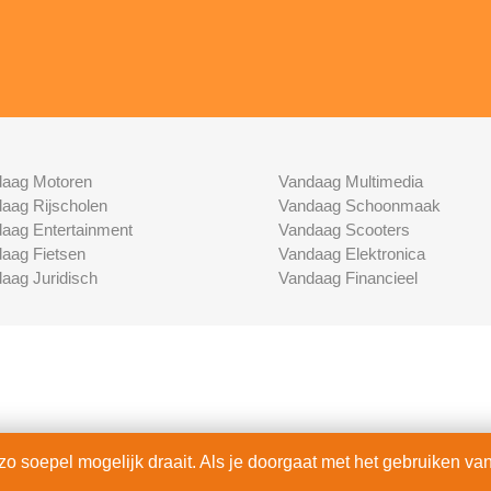
aag Motoren
Vandaag Multimedia
aag Rijscholen
Vandaag Schoonmaak
aag Entertainment
Vandaag Scooters
aag Fietsen
Vandaag Elektronica
aag Juridisch
Vandaag Financieel
 soepel mogelijk draait. Als je doorgaat met het gebruiken van