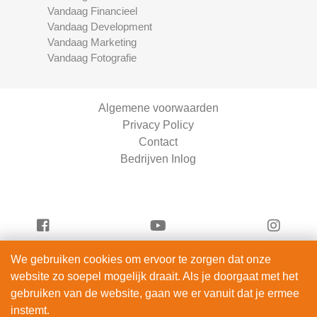
Vandaag Financieel
Vandaag Development
Vandaag Marketing
Vandaag Fotografie
Algemene voorwaarden
Privacy Policy
Contact
Bedrijven Inlog
We gebruiken cookies om ervoor te zorgen dat onze
Vandaag Scooters is onderdeel van
website zo soepel mogelijk draait. Als je doorgaat met het
ServiceRight B.V. | KVK 90914872
gebruiken van de website, gaan we er vanuit dat je ermee
© 2012 – 2026
instemt.