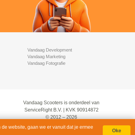
Vandaag Development
Vandaag Marketing
Vandaag Fotografie
Vandaag Scooters is onderdeel van
ServiceRight B.V. | KVK 90914872
© 2012 – 2026
alle rechten voorbehouden.
 de website, gaan we er vanuit dat je ermee
Oke