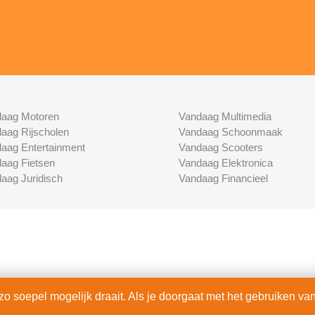
aag Motoren
Vandaag Multimedia
aag Rijscholen
Vandaag Schoonmaak
aag Entertainment
Vandaag Scooters
aag Fietsen
Vandaag Elektronica
aag Juridisch
Vandaag Financieel
 soepel mogelijk draait. Als je doorgaat met het gebruiken van