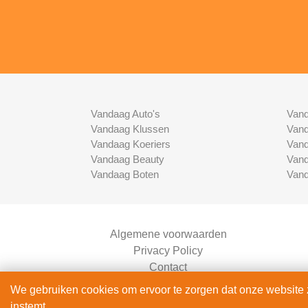
Vandaag Auto's
Vand
Vandaag Klussen
Vand
Vandaag Koeriers
Vand
Vandaag Beauty
Vand
Vandaag Boten
Vand
Algemene voorwaarden
Privacy Policy
Contact
Bedrijven Inlog
We gebruiken cookies om ervoor te zorgen dat onze website zo
instemt.