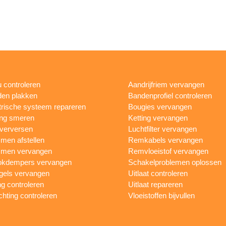
 controleren
Aandrijfriem vervangen
en plakken
Bandenprofiel controleren
trische systeem repareren
Bougies vervangen
ing smeren
Ketting vervangen
 verversen
Luchtfilter vervangen
en afstellen
Remkabels vervangen
men vervangen
Remvloeistof vervangen
okdempers vervangen
Schakelproblemen oplossen
gels vervangen
Uitlaat controleren
ng controleren
Uitlaat repareren
ichting controleren
Vloeistoffen bijvullen