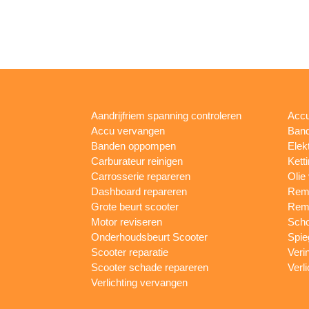
Aandrijfriem spanning controleren
Accu
Accu vervangen
Band
Banden oppompen
Elek
Carburateur reinigen
Kett
Carrosserie repareren
Olie
Dashboard repareren
Remm
Grote beurt scooter
Rem
Motor reviseren
Sch
Onderhoudsbeurt Scooter
Spie
Scooter reparatie
Veri
Scooter schade repareren
Verl
Verlichting vervangen