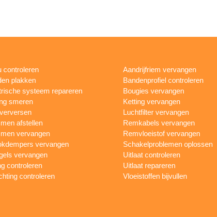
 controleren
Aandrijfriem vervangen
en plakken
Bandenprofiel controleren
trische systeem repareren
Bougies vervangen
ing smeren
Ketting vervangen
 verversen
Luchtfilter vervangen
en afstellen
Remkabels vervangen
men vervangen
Remvloeistof vervangen
okdempers vervangen
Schakelproblemen oplossen
gels vervangen
Uitlaat controleren
ng controleren
Uitlaat repareren
ichting controleren
Vloeistoffen bijvullen