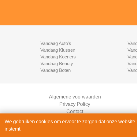
Vandaag Auto's
Vand
Vandaag Klussen
Vand
Vandaag Koeriers
Vand
Vandaag Beauty
Vand
Vandaag Boten
Vand
Algemene voorwaarden
Privacy Policy
Contact
Bedrijven Inlog
We gebruiken cookies om ervoor te zorgen dat onze website zo
instemt.