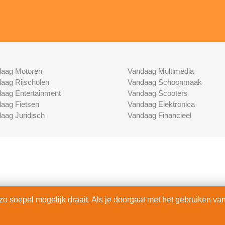
aag Motoren
Vandaag Multimedia
aag Rijscholen
Vandaag Schoonmaak
aag Entertainment
Vandaag Scooters
aag Fietsen
Vandaag Elektronica
aag Juridisch
Vandaag Financieel
 soepel mogelijk draait. Als je doorgaat met het gebruiken van