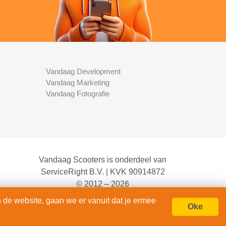
Vandaag Development
Vandaag Marketing
Vandaag Fotografie
Vandaag Scooters is onderdeel van
ServiceRight B.V. | KVK 90914872
© 2012 – 2026
alle rechten voorbehouden.
 de website, gaan we er vanuit dat je ermee
Oke