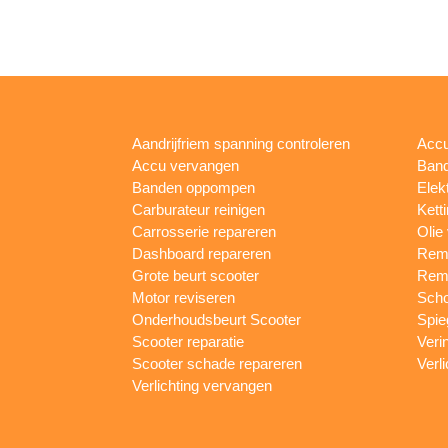
Aandrijfriem spanning controleren
Accu
Accu vervangen
Band
Banden oppompen
Elek
Carburateur reinigen
Kett
Carrosserie repareren
Olie
Dashboard repareren
Remm
Grote beurt scooter
Rem
Motor reviseren
Sch
Onderhoudsbeurt Scooter
Spie
Scooter reparatie
Veri
Scooter schade repareren
Verl
Verlichting vervangen