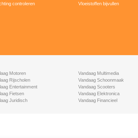
ichting controleren
Vloeistoffen bijvullen
aag Motoren
Vandaag Multimedia
aag Rijscholen
Vandaag Schoonmaak
aag Entertainment
Vandaag Scooters
aag Fietsen
Vandaag Elektronica
aag Juridisch
Vandaag Financieel