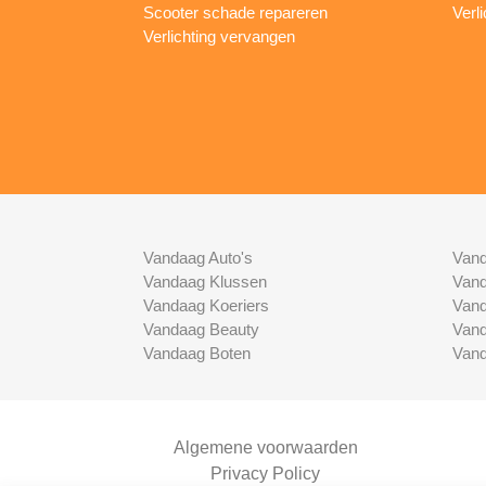
Scooter schade repareren
Verl
Verlichting vervangen
Vandaag Auto's
Vand
Vandaag Klussen
Vand
Vandaag Koeriers
Vand
Vandaag Beauty
Vand
Vandaag Boten
Vand
Algemene voorwaarden
Privacy Policy