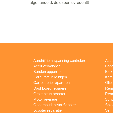
afgehandeld, dus zeer tevreden!!!
Aandrijfriem spanning controleren
Accu
Accu vervangen
Band
Banden oppompen
Elek
Carburateur reinigen
Kett
Carrosserie repareren
Olie
Dashboard repareren
Remm
Grote beurt scooter
Rem
Motor reviseren
Sch
Onderhoudsbeurt Scooter
Spie
Scooter reparatie
Veri