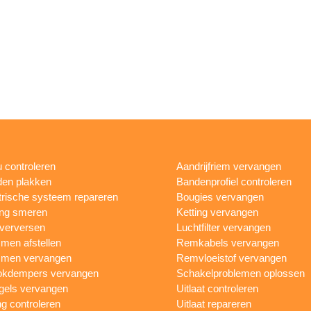
 controleren
Aandrijfriem vervangen
en plakken
Bandenprofiel controleren
trische systeem repareren
Bougies vervangen
ing smeren
Ketting vervangen
 verversen
Luchtfilter vervangen
en afstellen
Remkabels vervangen
men vervangen
Remvloeistof vervangen
okdempers vervangen
Schakelproblemen oplossen
gels vervangen
Uitlaat controleren
ng controleren
Uitlaat repareren