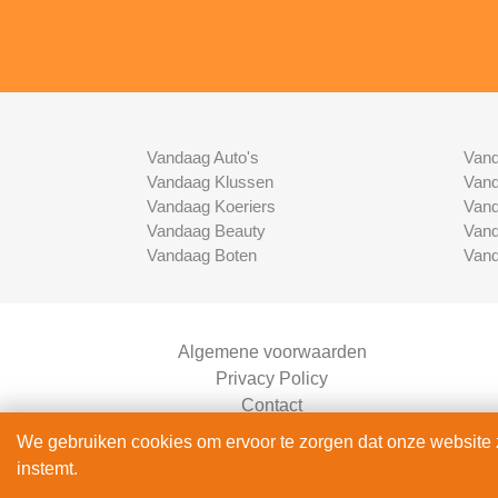
Vandaag Auto's
Vand
Vandaag Klussen
Vand
Vandaag Koeriers
Vand
Vandaag Beauty
Vand
Vandaag Boten
Vand
Algemene voorwaarden
Privacy Policy
Contact
Bedrijven Inlog
We gebruiken cookies om ervoor te zorgen dat onze website zo
instemt.