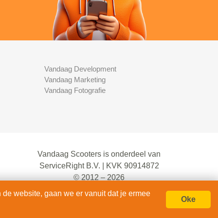
Vandaag Development
Vandaag Marketing
Vandaag Fotografie
Vandaag Scooters is onderdeel van
ServiceRight B.V. | KVK 90914872
© 2012 – 2026
alle rechten voorbehouden.
 de website, gaan we er vanuit dat je ermee
Oke