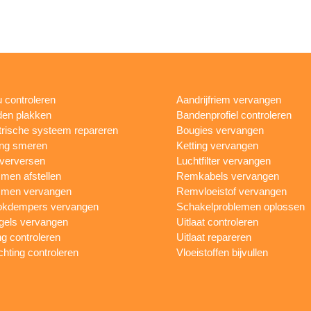
 controleren
Aandrijfriem vervangen
en plakken
Bandenprofiel controleren
trische systeem repareren
Bougies vervangen
ing smeren
Ketting vervangen
 verversen
Luchtfilter vervangen
en afstellen
Remkabels vervangen
men vervangen
Remvloeistof vervangen
okdempers vervangen
Schakelproblemen oplossen
gels vervangen
Uitlaat controleren
ng controleren
Uitlaat repareren
ichting controleren
Vloeistoffen bijvullen