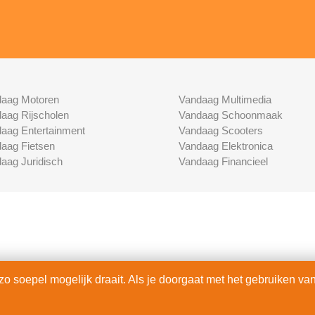
aag Motoren
Vandaag Multimedia
aag Rijscholen
Vandaag Schoonmaak
aag Entertainment
Vandaag Scooters
aag Fietsen
Vandaag Elektronica
aag Juridisch
Vandaag Financieel
 soepel mogelijk draait. Als je doorgaat met het gebruiken van