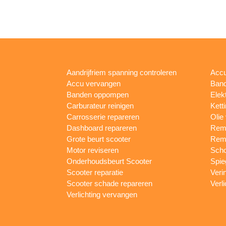
Aandrijfriem spanning controleren
Accu
Accu vervangen
Band
Banden oppompen
Elek
Carburateur reinigen
Kett
Carrosserie repareren
Olie
Dashboard repareren
Remm
Grote beurt scooter
Rem
Motor reviseren
Sch
Onderhoudsbeurt Scooter
Spie
Scooter reparatie
Veri
Scooter schade repareren
Verl
Verlichting vervangen