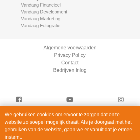
Vandaag Financieel
Vandaag Development
Vandaag Marketing
Vandaag Fotografie
Algemene voorwaarden
Privacy Policy
Contact
Bedrijven Inlog
We gebruiken cookies om ervoor te zorgen dat onze
Vandaag Scooters is onderdeel van
website zo soepel mogelijk draait. Als je doorgaat met het
ServiceRight B.V. | KVK 90914872
gebruiken van de website, gaan we er vanuit dat je ermee
© 2012 – 2026
instemt.