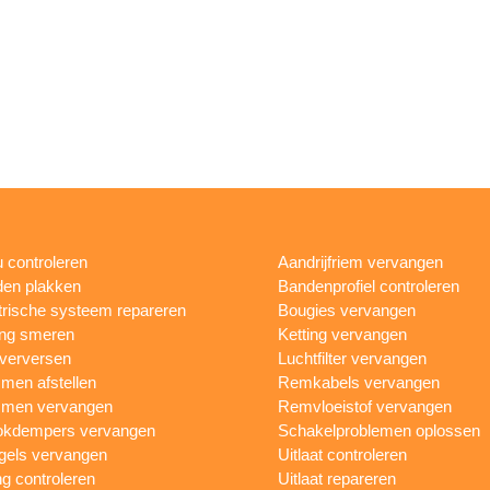
 controleren
Aandrijfriem vervangen
en plakken
Bandenprofiel controleren
trische systeem repareren
Bougies vervangen
ing smeren
Ketting vervangen
 verversen
Luchtfilter vervangen
en afstellen
Remkabels vervangen
men vervangen
Remvloeistof vervangen
okdempers vervangen
Schakelproblemen oplossen
gels vervangen
Uitlaat controleren
ng controleren
Uitlaat repareren