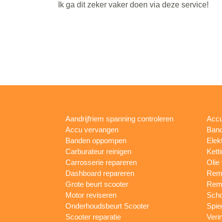
Ik ga dit zeker vaker doen via deze service!
Aandrijfriem spanning controleren
Accu
Accu vervangen
Band
Banden oppompen
Elek
Carburateur reinigen
Kett
Carrosserie repareren
Olie
Dashboard repareren
Remm
Grote beurt scooter
Rem
Motor reviseren
Sch
Onderhoudsbeurt Scooter
Spie
Scooter reparatie
Veri