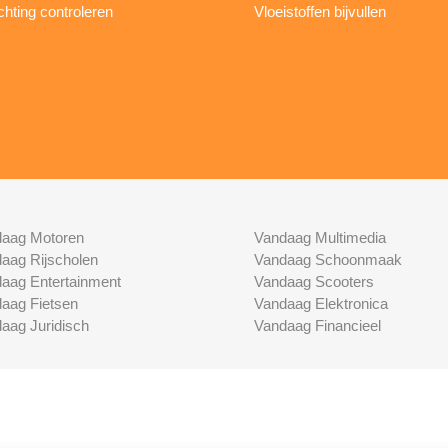
ichting controleren
Vloeistoffen bijvullen
aag Motoren
Vandaag Multimedia
aag Rijscholen
Vandaag Schoonmaak
aag Entertainment
Vandaag Scooters
aag Fietsen
Vandaag Elektronica
aag Juridisch
Vandaag Financieel