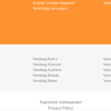
Scooter schade repareren
Verl
Verlichting vervangen
Vandaag Auto's
Vand
Vandaag Klussen
Vand
Vandaag Koeriers
Vand
Vandaag Beauty
Vand
Vandaag Boten
Vand
Algemene voorwaarden
Privacy Policy