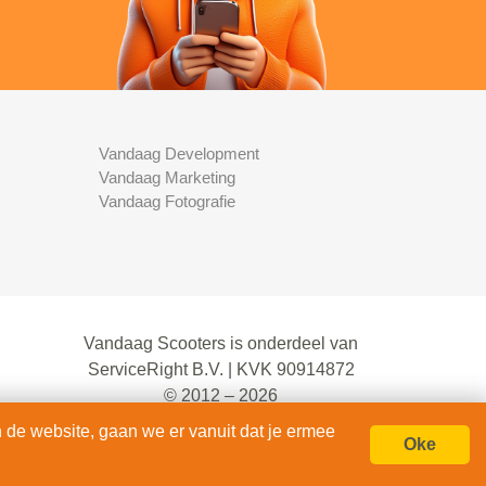
Vandaag Development
Vandaag Marketing
Vandaag Fotografie
Vandaag Scooters is onderdeel van
ServiceRight B.V. | KVK 90914872
© 2012 – 2026
alle rechten voorbehouden.
 de website, gaan we er vanuit dat je ermee
Oke