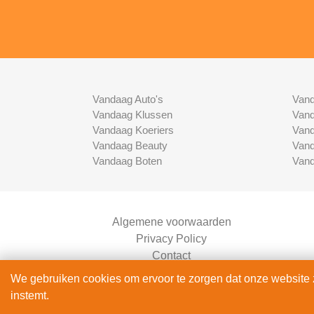
Vandaag Auto's
Vand
Vandaag Klussen
Vand
Vandaag Koeriers
Vand
Vandaag Beauty
Vand
Vandaag Boten
Vand
Algemene voorwaarden
Privacy Policy
Contact
Bedrijven Inlog
We gebruiken cookies om ervoor te zorgen dat onze website zo
instemt.