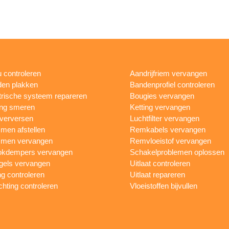
 controleren
Aandrijfriem vervangen
en plakken
Bandenprofiel controleren
trische systeem repareren
Bougies vervangen
ing smeren
Ketting vervangen
 verversen
Luchtfilter vervangen
en afstellen
Remkabels vervangen
men vervangen
Remvloeistof vervangen
okdempers vervangen
Schakelproblemen oplossen
gels vervangen
Uitlaat controleren
ng controleren
Uitlaat repareren
ichting controleren
Vloeistoffen bijvullen