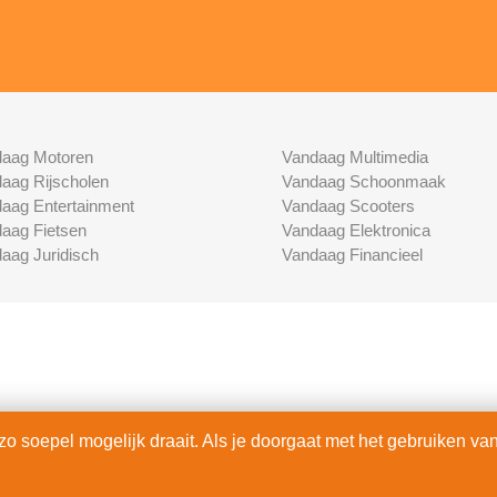
aag Motoren
Vandaag Multimedia
aag Rijscholen
Vandaag Schoonmaak
aag Entertainment
Vandaag Scooters
aag Fietsen
Vandaag Elektronica
aag Juridisch
Vandaag Financieel
 soepel mogelijk draait. Als je doorgaat met het gebruiken van