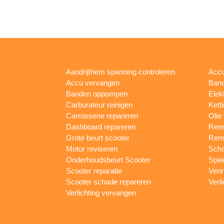
Aandrijfriem spanning controleren
Accu
Accu vervangen
Band
Banden oppompen
Elek
Carburateur reinigen
Kett
Carrosserie repareren
Olie
Dashboard repareren
Remm
Grote beurt scooter
Rem
Motor reviseren
Sch
Onderhoudsbeurt Scooter
Spie
Scooter reparatie
Veri
Scooter schade repareren
Verl
Verlichting vervangen