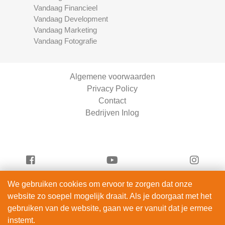
Vandaag Financieel
Vandaag Development
Vandaag Marketing
Vandaag Fotografie
Algemene voorwaarden
Privacy Policy
Contact
Bedrijven Inlog
We gebruiken cookies om ervoor te zorgen dat onze
Vandaag Scooters is onderdeel van
website zo soepel mogelijk draait. Als je doorgaat met het
ServiceRight B.V. | KVK 90914872
gebruiken van de website, gaan we er vanuit dat je ermee
© 2012 – 2026
instemt.