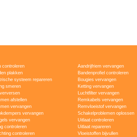
 controleren
Aandrijfriem vervangen
en plakken
Bandenprofiel controleren
trische systeem repareren
Bougies vervangen
ing smeren
Ketting vervangen
 verversen
Luchtfilter vervangen
en afstellen
Remkabels vervangen
men vervangen
Remvloeistof vervangen
okdempers vervangen
Schakelproblemen oplossen
gels vervangen
Uitlaat controleren
ng controleren
Uitlaat repareren
ichting controleren
Vloeistoffen bijvullen