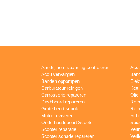
Aandrijfriem spanning controleren
Accu
Accu vervangen
Band
Banden oppompen
Elek
Carburateur reinigen
Kett
Carrosserie repareren
Olie
Dashboard repareren
Remm
Grote beurt scooter
Rem
Motor reviseren
Sch
Onderhoudsbeurt Scooter
Spie
Scooter reparatie
Veri
Scooter schade repareren
Verl