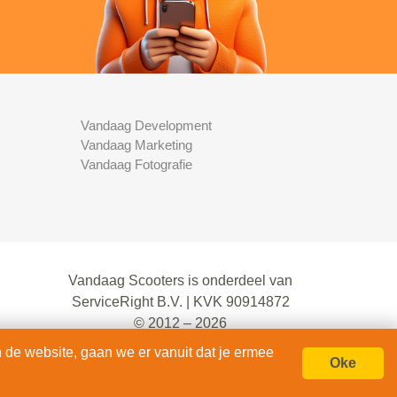
Vandaag Development
Vandaag Marketing
Vandaag Fotografie
Vandaag Scooters is onderdeel van
ServiceRight B.V. | KVK 90914872
© 2012 – 2026
alle rechten voorbehouden.
 de website, gaan we er vanuit dat je ermee
Oke