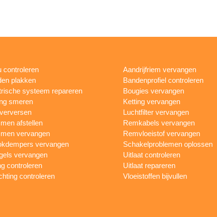
 controleren
Aandrijfriem vervangen
en plakken
Bandenprofiel controleren
trische systeem repareren
Bougies vervangen
ing smeren
Ketting vervangen
 verversen
Luchtfilter vervangen
en afstellen
Remkabels vervangen
men vervangen
Remvloeistof vervangen
okdempers vervangen
Schakelproblemen oplossen
gels vervangen
Uitlaat controleren
ng controleren
Uitlaat repareren
ichting controleren
Vloeistoffen bijvullen