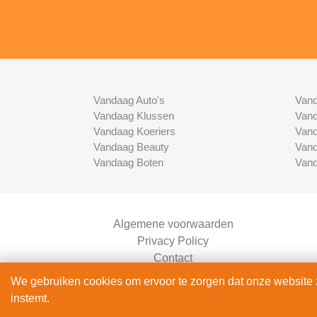
Vandaag Auto's
Vand
Vandaag Klussen
Vand
Vandaag Koeriers
Vand
Vandaag Beauty
Vand
Vandaag Boten
Vand
Algemene voorwaarden
Privacy Policy
Contact
Bedrijven Inlog
We gebruiken cookies om ervoor te zorgen dat onze website zo
instemt.