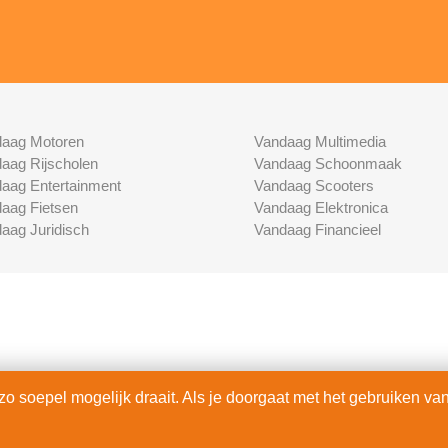
aag Motoren
Vandaag Multimedia
aag Rijscholen
Vandaag Schoonmaak
aag Entertainment
Vandaag Scooters
aag Fietsen
Vandaag Elektronica
aag Juridisch
Vandaag Financieel
 soepel mogelijk draait. Als je doorgaat met het gebruiken van