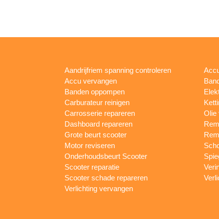
Aandrijfriem spanning controleren
Accu
Accu vervangen
Band
Banden oppompen
Elek
Carburateur reinigen
Kett
Carrosserie repareren
Olie
Dashboard repareren
Remm
Grote beurt scooter
Rem
Motor reviseren
Sch
Onderhoudsbeurt Scooter
Spie
Scooter reparatie
Veri
Scooter schade repareren
Verl
Verlichting vervangen