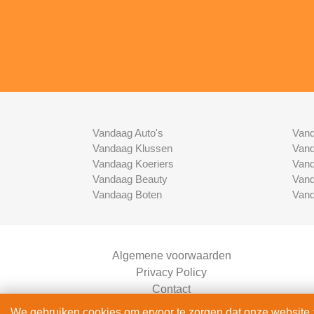
Vandaag Auto's
Vand
Vandaag Klussen
Vand
Vandaag Koeriers
Vand
Vandaag Beauty
Vand
Vandaag Boten
Vand
Algemene voorwaarden
Privacy Policy
Contact
Bedrijven Inlog
We gebruiken cookies om ervoor te zorgen dat onze website zo