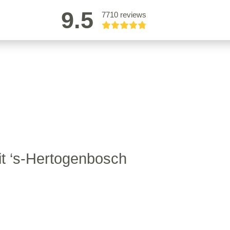
9.5
7710 reviews
it ‘s-Hertogenbosch