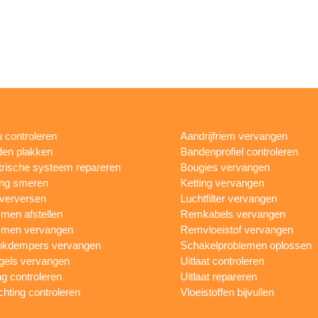
 controleren
Aandrijfriem vervangen
en plakken
Bandenprofiel controleren
trische systeem repareren
Bougies vervangen
ing smeren
Ketting vervangen
 verversen
Luchtfilter vervangen
en afstellen
Remkabels vervangen
men vervangen
Remvloeistof vervangen
okdempers vervangen
Schakelproblemen oplossen
gels vervangen
Uitlaat controleren
ng controleren
Uitlaat repareren
ichting controleren
Vloeistoffen bijvullen