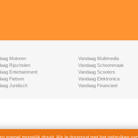
aag Motoren
Vandaag Multimedia
aag Rijscholen
Vandaag Schoonmaak
aag Entertainment
Vandaag Scooters
aag Fietsen
Vandaag Elektronica
aag Juridisch
Vandaag Financieel
 soepel mogelijk draait. Als je doorgaat met het gebruiken van