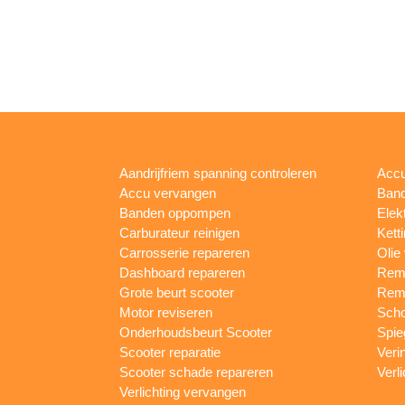
Aandrijfriem spanning controleren
Accu
Accu vervangen
Band
Banden oppompen
Elek
Carburateur reinigen
Kett
Carrosserie repareren
Olie
Dashboard repareren
Remm
Grote beurt scooter
Rem
Motor reviseren
Sch
Onderhoudsbeurt Scooter
Spie
Scooter reparatie
Veri
Scooter schade repareren
Verl
Verlichting vervangen